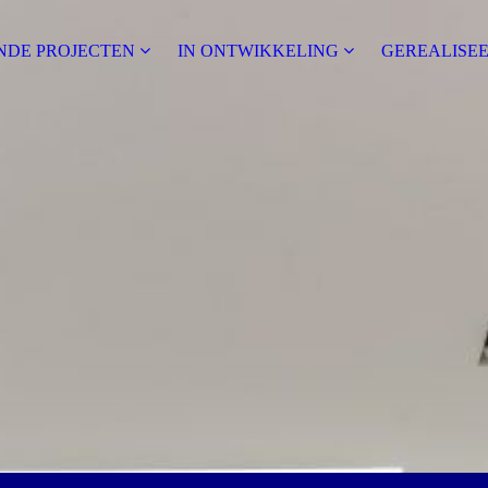
NDE PROJECTEN
IN ONTWIKKELING
GEREALISE