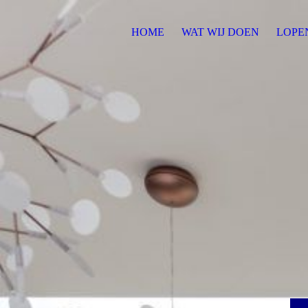
HOME
WAT WIJ DOEN
LOPE