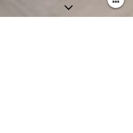
Wie is Daan
Vastgoed BV
Daan Vastgoed BV is een vastgoed onderneming van Daan
Hemminga. Daan heeft inmiddels meer dan 30 jaar ervaring
met uiteenlopende (bouw, verbouw en inrichting) projecten van
enkele appartementen tot enorme woon complexen. Met name
in de Leisure en Hospitality. Deze ervaring heeft hij opgedaan
in de Benelux en Duitsland voor vele opdrachtgevers alsmede
vele "eigen" projecten. Alle huidige projecten worden volledig
Turn-Key geleverd en tot in detail verzorgd. De ervaringen en
expertises opgedaan in deze uiteenlopende projecten komen
binnen Daan Vastgoed BV tot een compleet geheel. Kijk verder